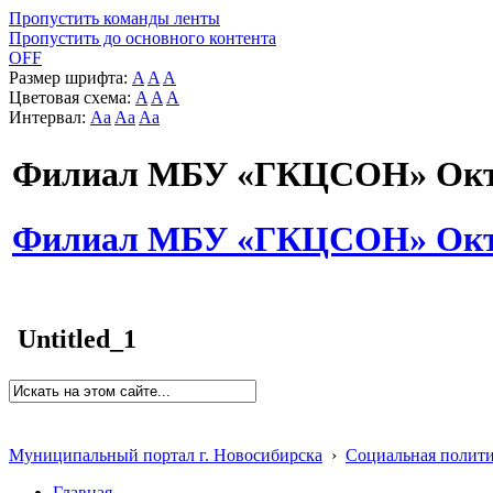
Пропустить команды ленты
Пропустить до основного контента
OFF
Размер шрифта:
A
A
A
Цветовая схема:
A
A
A
Интервал:
Aa
Aa
Aa
Филиал МБУ «ГКЦСОН» Октя
Филиал МБУ «ГКЦСОН» Октя
Untitled_1
Муниципальный портал г. Новосибирска
›
Социальная полит
Главная