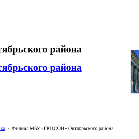
брьского района
брьского района
ика
›
Филиал МБУ «ГКЦСОН» Октябрьского района