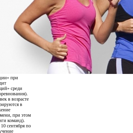
ции» при
дит
щий» среди
оревнования).
век в возрасте
трируются в
жение
мени, при этом
нги команд).
 10 сентября по
бучение