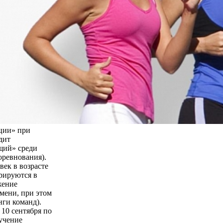
ции» при
дит
щий» среди
оревнования).
век в возрасте
трируются в
жение
мени, при этом
нги команд).
 10 сентября по
бучение