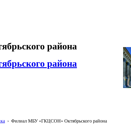
брьского района
брьского района
ика
›
Филиал МБУ «ГКЦСОН» Октябрьского района