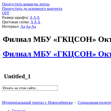
Пропустить команды ленты
Пропустить до основного контента
OFF
Размер шрифта:
A
A
A
Цветовая схема:
A
A
A
Интервал:
Aa
Aa
Aa
Филиал МБУ «ГКЦСОН» Октя
Филиал МБУ «ГКЦСОН» Октя
Untitled_1
Муниципальный портал г. Новосибирска
›
Социальная полит
Главная