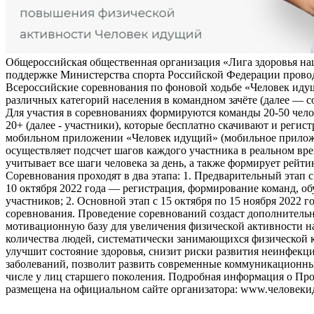
Общероссийская общественная организация «Лига здоровья на
поддержке Министерства спорта Российской Федерации прово
Всероссийские соревнования по фоновой ходьбе «Человек иду
различных категорий населения в командном зачёте (далее — с
Для участия в соревнованиях формируются команды 20-50 чело
20+ (далее - участники), которые бесплатно скачивают и регис
мобильном приложении «Человек идущий» (мобильное прило
осуществляет подсчет шагов каждого участника в реальном вре
учитывает все шаги человека за день, а также формирует рейти
Соревнования проходят в два этапа: 1. Предварительный этап с
10 октября 2022 года — регистрация, формирование команд, о
участников; 2. Основной этап с 15 октября по 15 ноября 2022 г
соревнования. Проведение соревнований создаст дополнитель
мотивационную базу для увеличения физической активности на
количества людей, систематически занимающихся физической к
улучшит состояние здоровья, снизит риски развития неинфек
заболеваний, позволит развить современные коммуникационны
числе у лиц старшего поколения. Подробная информация о Пр
размещена на официальном сайте организатора: www.человеки