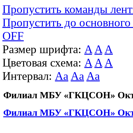
Пропустить команды лен
Пропустить до основного
OFF
Размер шрифта:
A
A
A
Цветовая схема:
A
A
A
Интервал:
Aa
Aa
Aa
Филиал МБУ «ГКЦСОН» Октя
Филиал МБУ «ГКЦСОН» Октя