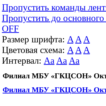
Пропустить команды лен
Пропустить до основного
OFF
Размер шрифта:
A
A
A
Цветовая схема:
A
A
A
Интервал:
Aa
Aa
Aa
Филиал МБУ «ГКЦСОН» Октя
Филиал МБУ «ГКЦСОН» Октя