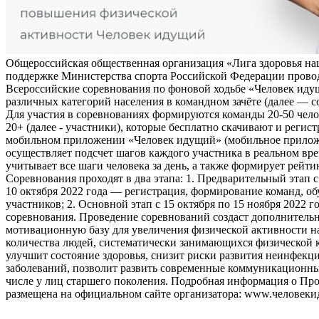
Общероссийская общественная организация «Лига здоровья на
поддержке Министерства спорта Российской Федерации прово
Всероссийские соревнования по фоновой ходьбе «Человек иду
различных категорий населения в командном зачёте (далее — с
Для участия в соревнованиях формируются команды 20-50 чело
20+ (далее - участники), которые бесплатно скачивают и регис
мобильном приложении «Человек идущий» (мобильное прило
осуществляет подсчет шагов каждого участника в реальном вре
учитывает все шаги человека за день, а также формирует рейти
Соревнования проходят в два этапа: 1. Предварительный этап с
10 октября 2022 года — регистрация, формирование команд, о
участников; 2. Основной этап с 15 октября по 15 ноября 2022 г
соревнования. Проведение соревнований создаст дополнитель
мотивационную базу для увеличения физической активности на
количества людей, систематически занимающихся физической к
улучшит состояние здоровья, снизит риски развития неинфек
заболеваний, позволит развить современные коммуникационны
числе у лиц старшего поколения. Подробная информация о Пр
размещена на официальном сайте организатора: www.человеки