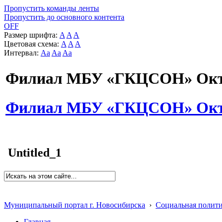
Пропустить команды ленты
Пропустить до основного контента
OFF
Размер шрифта:
A
A
A
Цветовая схема:
A
A
A
Интервал:
Aa
Aa
Aa
Филиал МБУ «ГКЦСОН» Октя
Филиал МБУ «ГКЦСОН» Октя
Untitled_1
Муниципальный портал г. Новосибирска
›
Социальная полит
Главная