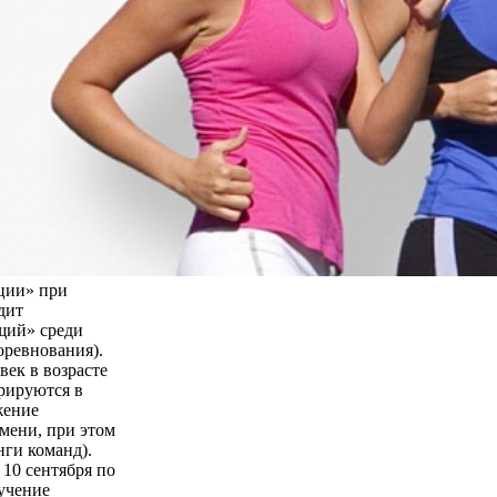
ции» при
дит
щий» среди
оревнования).
век в возрасте
трируются в
жение
мени, при этом
нги команд).
 10 сентября по
бучение