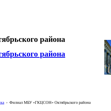
брьского района
брьского района
ика
›
Филиал МБУ «ГКЦСОН» Октябрьского района