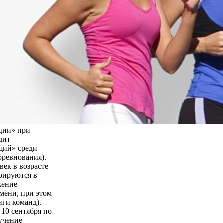
ции» при
дит
щий» среди
оревнования).
век в возрасте
трируются в
жение
мени, при этом
нги команд).
 10 сентября по
бучение