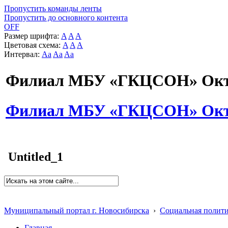
Пропустить команды ленты
Пропустить до основного контента
OFF
Размер шрифта:
A
A
A
Цветовая схема:
A
A
A
Интервал:
Aa
Aa
Aa
Филиал МБУ «ГКЦСОН» Октя
Филиал МБУ «ГКЦСОН» Октя
Untitled_1
Муниципальный портал г. Новосибирска
›
Социальная полит
Главная