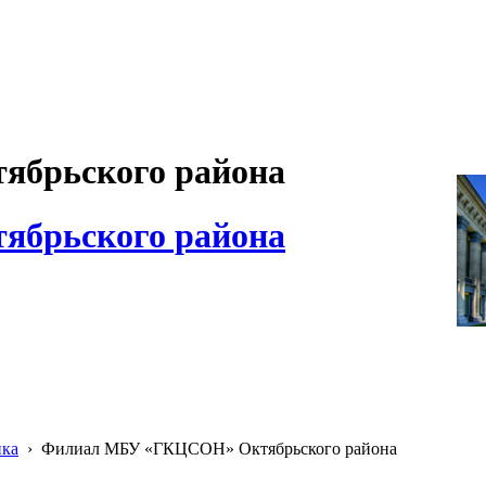
брьского района
брьского района
ика
›
Филиал МБУ «ГКЦСОН» Октябрьского района