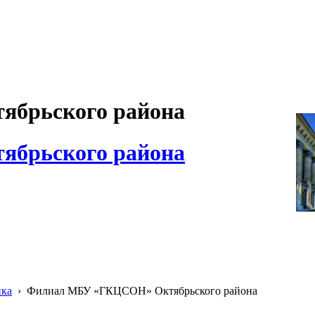
брьского района
брьского района
ика
›
Филиал МБУ «ГКЦСОН» Октябрьского района