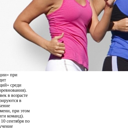
ции» при
дит
щий» среди
оревнования).
век в возрасте
трируются в
жение
мени, при этом
нги команд).
 10 сентября по
бучение