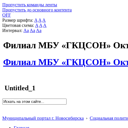
Пропустить команды ленты
Пропустить до основного контента
OFF
Размер шрифта:
A
A
A
Цветовая схема:
A
A
A
Интервал:
Aa
Aa
Aa
Филиал МБУ «ГКЦСОН» Октя
Филиал МБУ «ГКЦСОН» Октя
Untitled_1
Муниципальный портал г. Новосибирска
›
Социальная полит
Главная