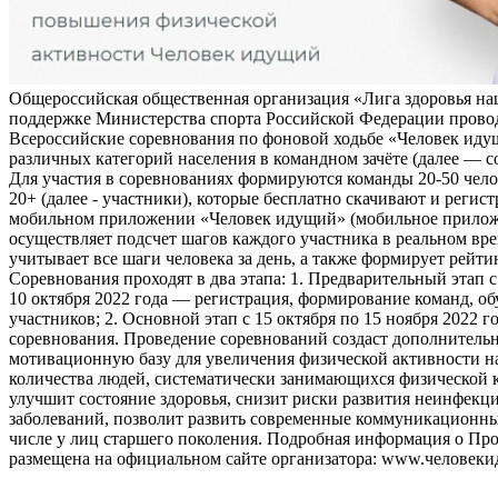
Общероссийская общественная организация «Лига здоровья на
поддержке Министерства спорта Российской Федерации прово
Всероссийские соревнования по фоновой ходьбе «Человек иду
различных категорий населения в командном зачёте (далее — с
Для участия в соревнованиях формируются команды 20-50 чело
20+ (далее - участники), которые бесплатно скачивают и регис
мобильном приложении «Человек идущий» (мобильное прило
осуществляет подсчет шагов каждого участника в реальном вре
учитывает все шаги человека за день, а также формирует рейти
Соревнования проходят в два этапа: 1. Предварительный этап с
10 октября 2022 года — регистрация, формирование команд, о
участников; 2. Основной этап с 15 октября по 15 ноября 2022 г
соревнования. Проведение соревнований создаст дополнитель
мотивационную базу для увеличения физической активности на
количества людей, систематически занимающихся физической к
улучшит состояние здоровья, снизит риски развития неинфек
заболеваний, позволит развить современные коммуникационны
числе у лиц старшего поколения. Подробная информация о Пр
размещена на официальном сайте организатора: www.человеки