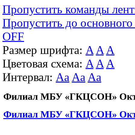
Пропустить команды лен
Пропустить до основного
OFF
Размер шрифта:
A
A
A
Цветовая схема:
A
A
A
Интервал:
Aa
Aa
Aa
Филиал МБУ «ГКЦСОН» Октя
Филиал МБУ «ГКЦСОН» Октя