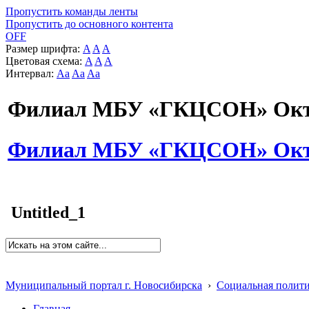
Пропустить команды ленты
Пропустить до основного контента
OFF
Размер шрифта:
A
A
A
Цветовая схема:
A
A
A
Интервал:
Aa
Aa
Aa
Филиал МБУ «ГКЦСОН» Октя
Филиал МБУ «ГКЦСОН» Октя
Untitled_1
Муниципальный портал г. Новосибирска
›
Социальная полит
Главная