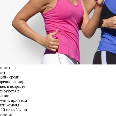
ции» при
дит
щий» среди
оревнования).
век в возрасте
трируются в
жение
мени, при этом
нги команд).
 10 сентября по
бучение