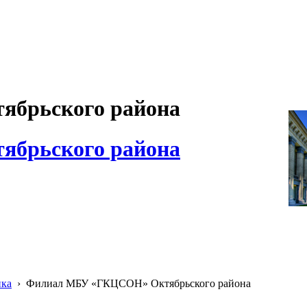
брьского района
брьского района
ика
›
Филиал МБУ «ГКЦСОН» Октябрьского района