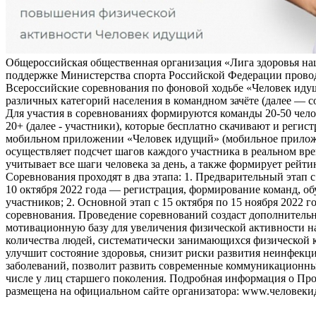
Общероссийская общественная организация «Лига здоровья на
поддержке Министерства спорта Российской Федерации прово
Всероссийские соревнования по фоновой ходьбе «Человек иду
различных категорий населения в командном зачёте (далее — с
Для участия в соревнованиях формируются команды 20-50 чело
20+ (далее - участники), которые бесплатно скачивают и регис
мобильном приложении «Человек идущий» (мобильное прило
осуществляет подсчет шагов каждого участника в реальном вре
учитывает все шаги человека за день, а также формирует рейти
Соревнования проходят в два этапа: 1. Предварительный этап с
10 октября 2022 года — регистрация, формирование команд, о
участников; 2. Основной этап с 15 октября по 15 ноября 2022 г
соревнования. Проведение соревнований создаст дополнитель
мотивационную базу для увеличения физической активности на
количества людей, систематически занимающихся физической к
улучшит состояние здоровья, снизит риски развития неинфек
заболеваний, позволит развить современные коммуникационны
числе у лиц старшего поколения. Подробная информация о Пр
размещена на официальном сайте организатора: www.человеки