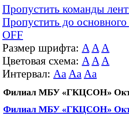
Пропустить команды лен
Пропустить до основного
OFF
Размер шрифта:
A
A
A
Цветовая схема:
A
A
A
Интервал:
Aa
Aa
Aa
Филиал МБУ «ГКЦСОН» Октя
Филиал МБУ «ГКЦСОН» Октя