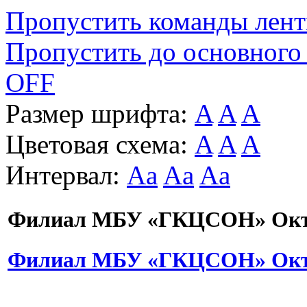
Пропустить команды лен
Пропустить до основного
OFF
Размер шрифта:
A
A
A
Цветовая схема:
A
A
A
Интервал:
Aa
Aa
Aa
Филиал МБУ «ГКЦСОН» Октя
Филиал МБУ «ГКЦСОН» Октя