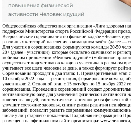
Общероссийская общественная организация «Лига здоровья на
поддержке Министерства спорта Российской Федерации прово
Всероссийские соревнования по фоновой ходьбе «Человек иду
различных категорий населения в командном зачёте (далее — с
Для участия в соревнованиях формируются команды 20-50 чело
20+ (далее - участники), которые бесплатно скачивают и регис
мобильном приложении «Человек идущий» (мобильное прило
осуществляет подсчет шагов каждого участника в реальном вре
учитывает все шаги человека за день, а также формирует рейти
Соревнования проходят в два этапа: 1. Предварительный этап с
10 октября 2022 года — регистрация, формирование команд, о
участников; 2. Основной этап с 15 октября по 15 ноября 2022 г
соревнования. Проведение соревнований создаст дополнитель
мотивационную базу для увеличения физической активности на
количества людей, систематически занимающихся физической к
улучшит состояние здоровья, снизит риски развития неинфек
заболеваний, позволит развить современные коммуникационны
числе у лиц старшего поколения. Подробная информация о Пр
размещена на официальном сайте организатора: www.человеки