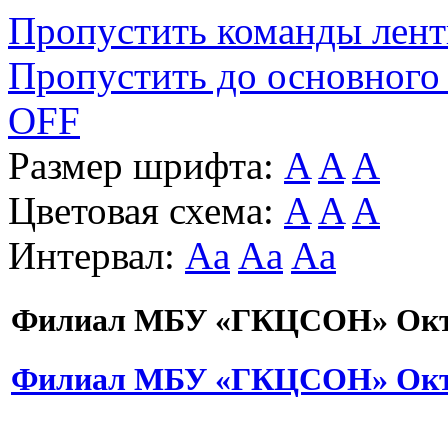
Пропустить команды лен
Пропустить до основного
OFF
Размер шрифта:
A
A
A
Цветовая схема:
A
A
A
Интервал:
Aa
Aa
Aa
Филиал МБУ «ГКЦСОН» Октя
Филиал МБУ «ГКЦСОН» Октя