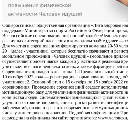
Общероссийская общественная организация «Лига здоровья на
поддержке Министерства спорта Российской Федерации прово
Всероссийские соревнования по фоновой ходьбе «Человек иду
различных категорий населения в командном зачёте (далее — с
Для участия в соревнованиях формируются команды 20-50 чело
20+ (далее - участники), которые бесплатно скачивают и регис
мобильном приложении «Человек идущий» (мобильное прило
осуществляет подсчет шагов каждого участника в реальном вре
учитывает все шаги человека за день, а также формирует рейти
Соревнования проходят в два этапа: 1. Предварительный этап с
10 октября 2022 года — регистрация, формирование команд, о
участников; 2. Основной этап с 15 октября по 15 ноября 2022 г
соревнования. Проведение соревнований создаст дополнитель
мотивационную базу для увеличения физической активности на
количества людей, систематически занимающихся физической к
улучшит состояние здоровья, снизит риски развития неинфек
заболеваний, позволит развить современные коммуникационны
числе у лиц старшего поколения. Подробная информация о Пр
размещена на официальном сайте организатора: www.человеки