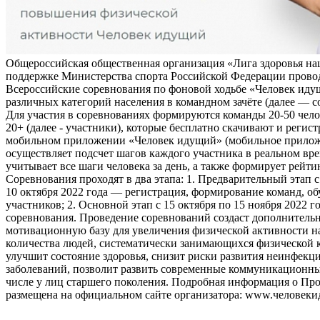
Общероссийская общественная организация «Лига здоровья на
поддержке Министерства спорта Российской Федерации прово
Всероссийские соревнования по фоновой ходьбе «Человек иду
различных категорий населения в командном зачёте (далее — с
Для участия в соревнованиях формируются команды 20-50 чело
20+ (далее - участники), которые бесплатно скачивают и регис
мобильном приложении «Человек идущий» (мобильное прило
осуществляет подсчет шагов каждого участника в реальном вре
учитывает все шаги человека за день, а также формирует рейти
Соревнования проходят в два этапа: 1. Предварительный этап с
10 октября 2022 года — регистрация, формирование команд, о
участников; 2. Основной этап с 15 октября по 15 ноября 2022 г
соревнования. Проведение соревнований создаст дополнитель
мотивационную базу для увеличения физической активности на
количества людей, систематически занимающихся физической к
улучшит состояние здоровья, снизит риски развития неинфек
заболеваний, позволит развить современные коммуникационны
числе у лиц старшего поколения. Подробная информация о Пр
размещена на официальном сайте организатора: www.человеки