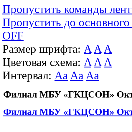
Пропустить команды лен
Пропустить до основного
OFF
Размер шрифта:
A
A
A
Цветовая схема:
A
A
A
Интервал:
Aa
Aa
Aa
Филиал МБУ «ГКЦСОН» Октя
Филиал МБУ «ГКЦСОН» Октя