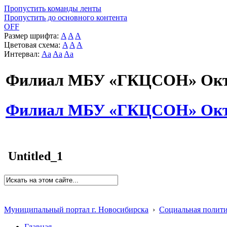
Пропустить команды ленты
Пропустить до основного контента
OFF
Размер шрифта:
A
A
A
Цветовая схема:
A
A
A
Интервал:
Aa
Aa
Aa
Филиал МБУ «ГКЦСОН» Октя
Филиал МБУ «ГКЦСОН» Октя
Untitled_1
Муниципальный портал г. Новосибирска
›
Социальная полит
Главная