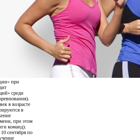
ции» при
дит
щий» среди
оревнования).
век в возрасте
трируются в
жение
мени, при этом
нги команд).
 10 сентября по
бучение