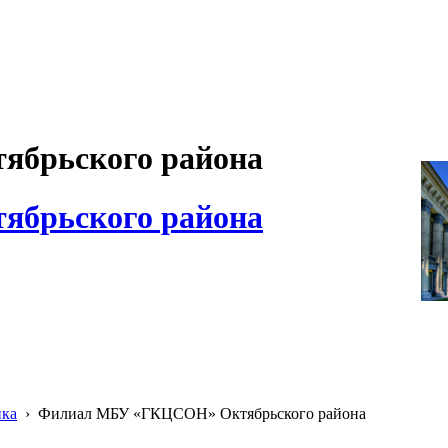
брьского района
брьского района
ика
›
Филиал МБУ «ГКЦСОН» Октябрьского района