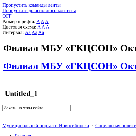
Пропустить команды ленты
Пропустить до основного контента
OFF
Размер шрифта:
A
A
A
Цветовая схема:
A
A
A
Интервал:
Aa
Aa
Aa
Филиал МБУ «ГКЦСОН» Октя
Филиал МБУ «ГКЦСОН» Октя
Untitled_1
Муниципальный портал г. Новосибирска
›
Социальная полит
Главная