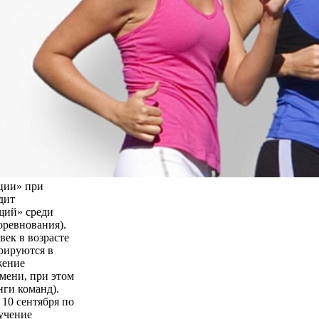
ции» при
дит
щий» среди
оревнования).
век в возрасте
трируются в
жение
мени, при этом
нги команд).
 10 сентября по
бучение