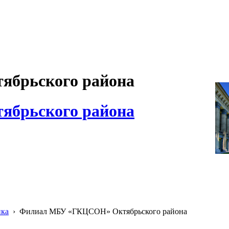
брьского района
брьского района
ика
›
Филиал МБУ «ГКЦСОН» Октябрьского района