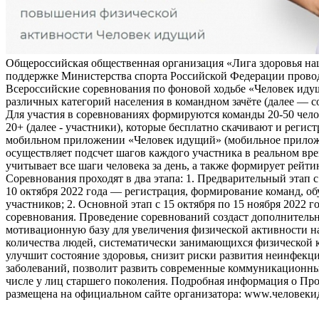
Общероссийская общественная организация «Лига здоровья на
поддержке Министерства спорта Российской Федерации прово
Всероссийские соревнования по фоновой ходьбе «Человек иду
различных категорий населения в командном зачёте (далее — с
Для участия в соревнованиях формируются команды 20-50 чело
20+ (далее - участники), которые бесплатно скачивают и регис
мобильном приложении «Человек идущий» (мобильное прило
осуществляет подсчет шагов каждого участника в реальном вре
учитывает все шаги человека за день, а также формирует рейти
Соревнования проходят в два этапа: 1. Предварительный этап с
10 октября 2022 года — регистрация, формирование команд, о
участников; 2. Основной этап с 15 октября по 15 ноября 2022 г
соревнования. Проведение соревнований создаст дополнитель
мотивационную базу для увеличения физической активности на
количества людей, систематически занимающихся физической к
улучшит состояние здоровья, снизит риски развития неинфек
заболеваний, позволит развить современные коммуникационны
числе у лиц старшего поколения. Подробная информация о Пр
размещена на официальном сайте организатора: www.человеки