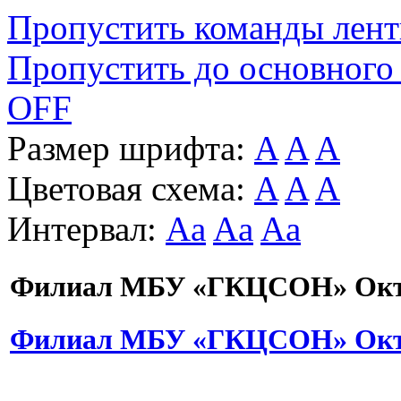
Пропустить команды лен
Пропустить до основного
OFF
Размер шрифта:
A
A
A
Цветовая схема:
A
A
A
Интервал:
Aa
Aa
Aa
Филиал МБУ «ГКЦСОН» Октя
Филиал МБУ «ГКЦСОН» Октя