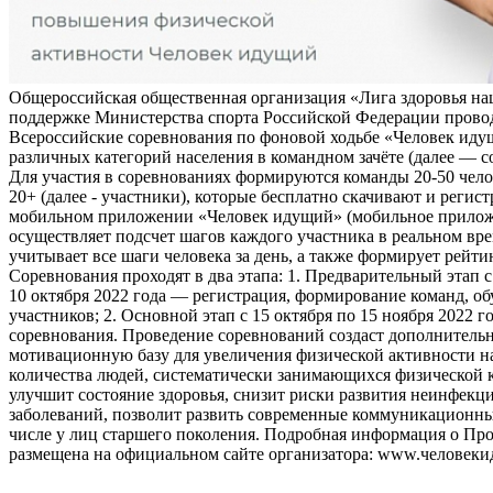
Общероссийская общественная организация «Лига здоровья на
поддержке Министерства спорта Российской Федерации прово
Всероссийские соревнования по фоновой ходьбе «Человек иду
различных категорий населения в командном зачёте (далее — с
Для участия в соревнованиях формируются команды 20-50 чело
20+ (далее - участники), которые бесплатно скачивают и регис
мобильном приложении «Человек идущий» (мобильное прило
осуществляет подсчет шагов каждого участника в реальном вре
учитывает все шаги человека за день, а также формирует рейти
Соревнования проходят в два этапа: 1. Предварительный этап с
10 октября 2022 года — регистрация, формирование команд, о
участников; 2. Основной этап с 15 октября по 15 ноября 2022 г
соревнования. Проведение соревнований создаст дополнитель
мотивационную базу для увеличения физической активности на
количества людей, систематически занимающихся физической к
улучшит состояние здоровья, снизит риски развития неинфек
заболеваний, позволит развить современные коммуникационны
числе у лиц старшего поколения. Подробная информация о Пр
размещена на официальном сайте организатора: www.человеки