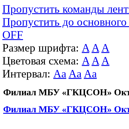
Пропустить команды лен
Пропустить до основного
OFF
Размер шрифта:
A
A
A
Цветовая схема:
A
A
A
Интервал:
Aa
Aa
Aa
Филиал МБУ «ГКЦСОН» Октя
Филиал МБУ «ГКЦСОН» Октя