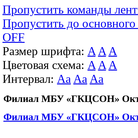
Пропустить команды лен
Пропустить до основного
OFF
Размер шрифта:
A
A
A
Цветовая схема:
A
A
A
Интервал:
Aa
Aa
Aa
Филиал МБУ «ГКЦСОН» Октя
Филиал МБУ «ГКЦСОН» Октя