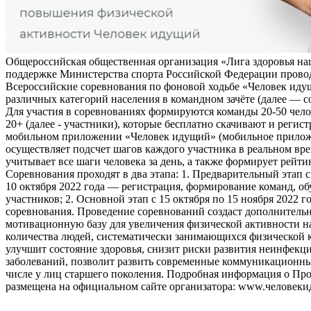
Общероссийская общественная организация «Лига здоровья на
поддержке Министерства спорта Российской Федерации прово
Всероссийские соревнования по фоновой ходьбе «Человек иду
различных категорий населения в командном зачёте (далее — с
Для участия в соревнованиях формируются команды 20-50 чело
20+ (далее - участники), которые бесплатно скачивают и регис
мобильном приложении «Человек идущий» (мобильное прило
осуществляет подсчет шагов каждого участника в реальном вре
учитывает все шаги человека за день, а также формирует рейти
Соревнования проходят в два этапа: 1. Предварительный этап с
10 октября 2022 года — регистрация, формирование команд, о
участников; 2. Основной этап с 15 октября по 15 ноября 2022 г
соревнования. Проведение соревнований создаст дополнитель
мотивационную базу для увеличения физической активности на
количества людей, систематически занимающихся физической к
улучшит состояние здоровья, снизит риски развития неинфек
заболеваний, позволит развить современные коммуникационны
числе у лиц старшего поколения. Подробная информация о Пр
размещена на официальном сайте организатора: www.человеки