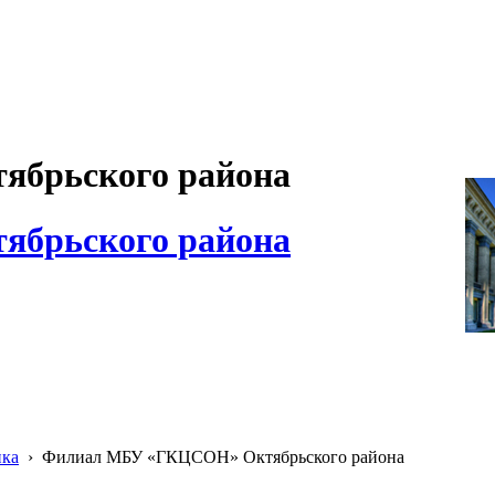
брьского района
брьского района
ика
›
Филиал МБУ «ГКЦСОН» Октябрьского района