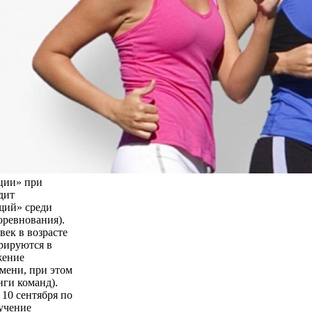
ции» при
дит
щий» среди
оревнования).
век в возрасте
трируются в
жение
мени, при этом
нги команд).
 10 сентября по
бучение