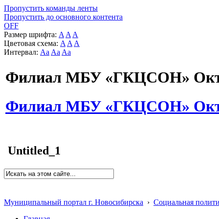
Пропустить команды ленты
Пропустить до основного контента
OFF
Размер шрифта:
A
A
A
Цветовая схема:
A
A
A
Интервал:
Aa
Aa
Aa
Филиал МБУ «ГКЦСОН» Октя
Филиал МБУ «ГКЦСОН» Октя
Untitled_1
Муниципальный портал г. Новосибирска
›
Социальная полит
Главная