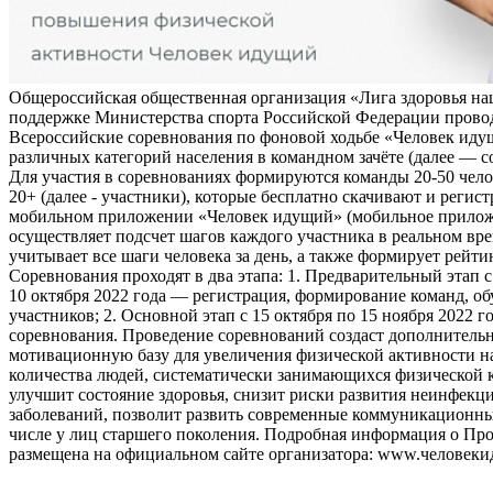
Общероссийская общественная организация «Лига здоровья на
поддержке Министерства спорта Российской Федерации прово
Всероссийские соревнования по фоновой ходьбе «Человек иду
различных категорий населения в командном зачёте (далее — с
Для участия в соревнованиях формируются команды 20-50 чело
20+ (далее - участники), которые бесплатно скачивают и регис
мобильном приложении «Человек идущий» (мобильное прило
осуществляет подсчет шагов каждого участника в реальном вре
учитывает все шаги человека за день, а также формирует рейти
Соревнования проходят в два этапа: 1. Предварительный этап с
10 октября 2022 года — регистрация, формирование команд, о
участников; 2. Основной этап с 15 октября по 15 ноября 2022 г
соревнования. Проведение соревнований создаст дополнитель
мотивационную базу для увеличения физической активности на
количества людей, систематически занимающихся физической к
улучшит состояние здоровья, снизит риски развития неинфек
заболеваний, позволит развить современные коммуникационны
числе у лиц старшего поколения. Подробная информация о Пр
размещена на официальном сайте организатора: www.человеки