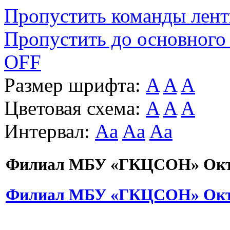
Пропустить команды лен
Пропустить до основного
OFF
Размер шрифта:
A
A
A
Цветовая схема:
A
A
A
Интервал:
Aa
Aa
Aa
Филиал МБУ «ГКЦСОН» Октя
Филиал МБУ «ГКЦСОН» Октя