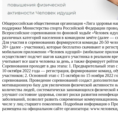
Общероссийская общественная организация «Лига здоровья на
поддержке Министерства спорта Российской Федерации прово
Всероссийские соревнования по фоновой ходьбе «Человек иду
различных категорий населения в командном зачёте (далее — с
Для участия в соревнованиях формируются команды 20-50 чело
20+ (далее - участники), которые бесплатно скачивают и регис
мобильном приложении «Человек идущий» (мобильное прило
осуществляет подсчет шагов каждого участника в реальном вре
учитывает все шаги человека за день, а также формирует рейти
Соревнования проходят в два этапа: 1. Предварительный этап с
10 октября 2022 года — регистрация, формирование команд, о
участников; 2. Основной этап с 15 октября по 15 ноября 2022 г
соревнования. Проведение соревнований создаст дополнитель
мотивационную базу для увеличения физической активности на
количества людей, систематически занимающихся физической к
улучшит состояние здоровья, снизит риски развития неинфек
заболеваний, позволит развить современные коммуникационны
числе у лиц старшего поколения. Подробная информация о Пр
размещена на официальном сайте организатора: www.человеки