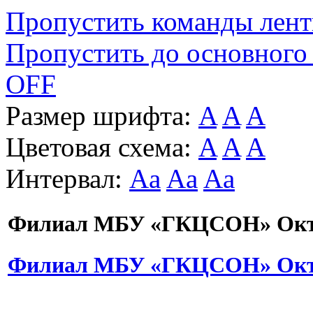
Пропустить команды лен
Пропустить до основного
OFF
Размер шрифта:
A
A
A
Цветовая схема:
A
A
A
Интервал:
Aa
Aa
Aa
Филиал МБУ «ГКЦСОН» Октя
Филиал МБУ «ГКЦСОН» Октя