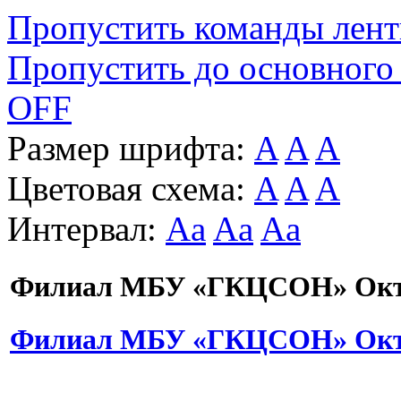
Пропустить команды лен
Пропустить до основного
OFF
Размер шрифта:
A
A
A
Цветовая схема:
A
A
A
Интервал:
Aa
Aa
Aa
Филиал МБУ «ГКЦСОН» Октя
Филиал МБУ «ГКЦСОН» Октя