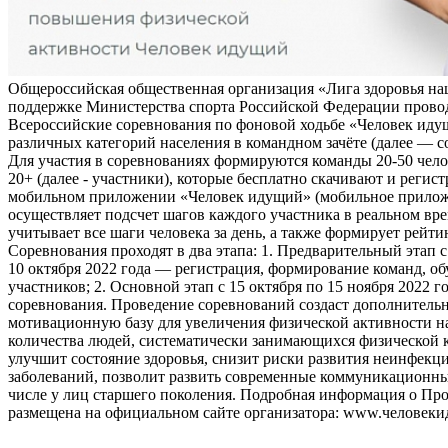
Общероссийская общественная организация «Лига здоровья на
поддержке Министерства спорта Российской Федерации прово
Всероссийские соревнования по фоновой ходьбе «Человек иду
различных категорий населения в командном зачёте (далее — с
Для участия в соревнованиях формируются команды 20-50 чело
20+ (далее - участники), которые бесплатно скачивают и регис
мобильном приложении «Человек идущий» (мобильное прило
осуществляет подсчет шагов каждого участника в реальном вре
учитывает все шаги человека за день, а также формирует рейти
Соревнования проходят в два этапа: 1. Предварительный этап с
10 октября 2022 года — регистрация, формирование команд, о
участников; 2. Основной этап с 15 октября по 15 ноября 2022 г
соревнования. Проведение соревнований создаст дополнитель
мотивационную базу для увеличения физической активности на
количества людей, систематически занимающихся физической к
улучшит состояние здоровья, снизит риски развития неинфек
заболеваний, позволит развить современные коммуникационны
числе у лиц старшего поколения. Подробная информация о Пр
размещена на официальном сайте организатора: www.человеки