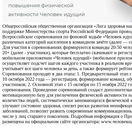
Общероссийская общественная организация «Лига здоровья на
поддержке Министерства спорта Российской Федерации прово
Всероссийские соревнования по фоновой ходьбе «Человек иду
различных категорий населения в командном зачёте (далее — с
Для участия в соревнованиях формируются команды 20-50 чело
20+ (далее - участники), которые бесплатно скачивают и регис
мобильном приложении «Человек идущий» (мобильное прило
осуществляет подсчет шагов каждого участника в реальном вре
учитывает все шаги человека за день, а также формирует рейти
Соревнования проходят в два этапа: 1. Предварительный этап с
10 октября 2022 года — регистрация, формирование команд, о
участников; 2. Основной этап с 15 октября по 15 ноября 2022 г
соревнования. Проведение соревнований создаст дополнитель
мотивационную базу для увеличения физической активности на
количества людей, систематически занимающихся физической к
улучшит состояние здоровья, снизит риски развития неинфек
заболеваний, позволит развить современные коммуникационны
числе у лиц старшего поколения. Подробная информация о Пр
размещена на официальном сайте организатора: www.человеки