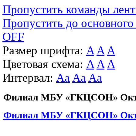
Пропустить команды лен
Пропустить до основного
OFF
Размер шрифта:
A
A
A
Цветовая схема:
A
A
A
Интервал:
Aa
Aa
Aa
Филиал МБУ «ГКЦСОН» Октя
Филиал МБУ «ГКЦСОН» Октя