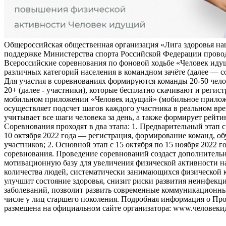
Общероссийская общественная организация «Лига здоровья на
поддержке Министерства спорта Российской Федерации прово
Всероссийские соревнования по фоновой ходьбе «Человек иду
различных категорий населения в командном зачёте (далее — с
Для участия в соревнованиях формируются команды 20-50 чело
20+ (далее - участники), которые бесплатно скачивают и регис
мобильном приложении «Человек идущий» (мобильное прило
осуществляет подсчет шагов каждого участника в реальном вре
учитывает все шаги человека за день, а также формирует рейти
Соревнования проходят в два этапа: 1. Предварительный этап с
10 октября 2022 года — регистрация, формирование команд, о
участников; 2. Основной этап с 15 октября по 15 ноября 2022 г
соревнования. Проведение соревнований создаст дополнитель
мотивационную базу для увеличения физической активности на
количества людей, систематически занимающихся физической к
улучшит состояние здоровья, снизит риски развития неинфек
заболеваний, позволит развить современные коммуникационны
числе у лиц старшего поколения. Подробная информация о Пр
размещена на официальном сайте организатора: www.человеки