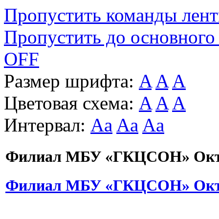
Пропустить команды лен
Пропустить до основного
OFF
Размер шрифта:
A
A
A
Цветовая схема:
A
A
A
Интервал:
Aa
Aa
Aa
Филиал МБУ «ГКЦСОН» Октя
Филиал МБУ «ГКЦСОН» Октя