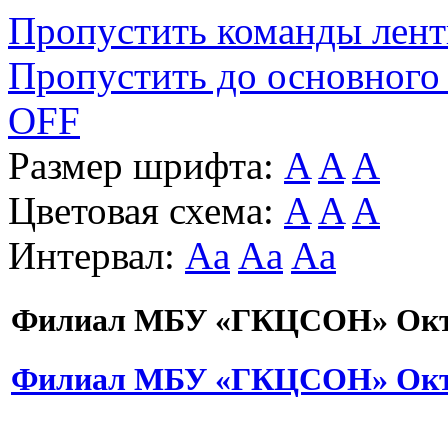
Пропустить команды лен
Пропустить до основного
OFF
Размер шрифта:
A
A
A
Цветовая схема:
A
A
A
Интервал:
Aa
Aa
Aa
Филиал МБУ «ГКЦСОН» Октя
Филиал МБУ «ГКЦСОН» Октя