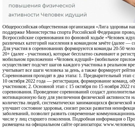
Общероссийская общественная организация «Лига здоровья на
поддержке Министерства спорта Российской Федерации прово
Всероссийские соревнования по фоновой ходьбе «Человек иду
различных категорий населения в командном зачёте (далее — с
Для участия в соревнованиях формируются команды 20-50 чело
20+ (далее - участники), которые бесплатно скачивают и регис
мобильном приложении «Человек идущий» (мобильное прило
осуществляет подсчет шагов каждого участника в реальном вре
учитывает все шаги человека за день, а также формирует рейти
Соревнования проходят в два этапа: 1. Предварительный этап с
10 октября 2022 года — регистрация, формирование команд, о
участников; 2. Основной этап с 15 октября по 15 ноября 2022 г
соревнования. Проведение соревнований создаст дополнитель
мотивационную базу для увеличения физической активности на
количества людей, систематически занимающихся физической к
улучшит состояние здоровья, снизит риски развития неинфек
заболеваний, позволит развить современные коммуникационны
числе у лиц старшего поколения. Подробная информация о Пр
размещена на официальном сайте организатора: www.человеки