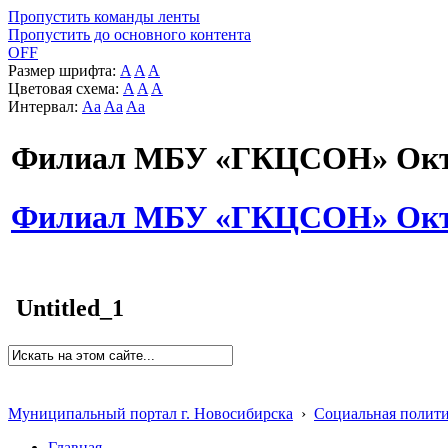
Пропустить команды ленты
Пропустить до основного контента
OFF
Размер шрифта:
A
A
A
Цветовая схема:
A
A
A
Интервал:
Aa
Aa
Aa
Филиал МБУ «ГКЦСОН» Октя
Филиал МБУ «ГКЦСОН» Октя
Untitled_1
Муниципальный портал г. Новосибирска
›
Социальная полит
Главная