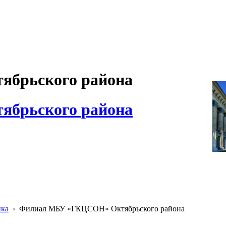
брьского района
брьского района
ика
›
Филиал МБУ «ГКЦСОН» Октябрьского района