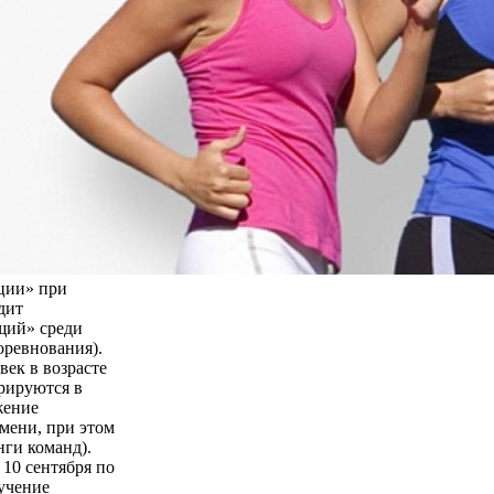
ции» при
дит
щий» среди
оревнования).
век в возрасте
трируются в
жение
мени, при этом
нги команд).
 10 сентября по
бучение