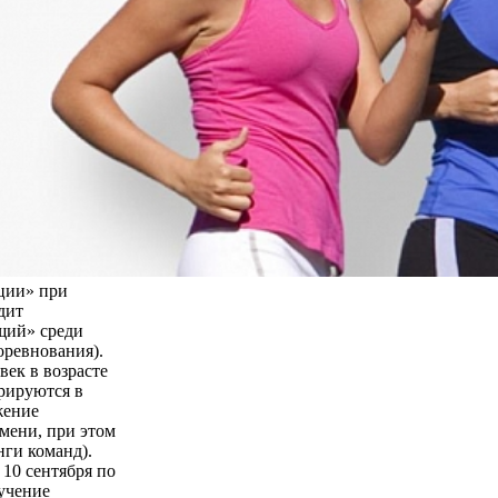
ции» при
дит
щий» среди
оревнования).
век в возрасте
трируются в
жение
мени, при этом
нги команд).
 10 сентября по
бучение