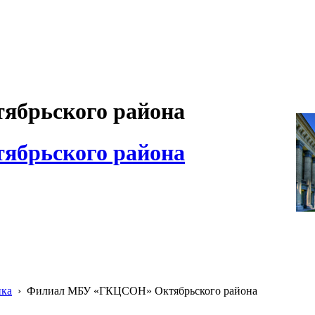
брьского района
брьского района
ика
›
Филиал МБУ «ГКЦСОН» Октябрьского района