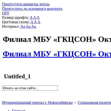
Пропустить команды ленты
Пропустить до основного контента
OFF
Размер шрифта:
A
A
A
Цветовая схема:
A
A
A
Интервал:
Aa
Aa
Aa
Филиал МБУ «ГКЦСОН» Октя
Филиал МБУ «ГКЦСОН» Октя
Untitled_1
Муниципальный портал г. Новосибирска
›
Социальная полит
Главная