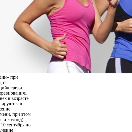
ции» при
дит
щий» среди
оревнования).
век в возрасте
трируются в
жение
мени, при этом
нги команд).
 10 сентября по
бучение