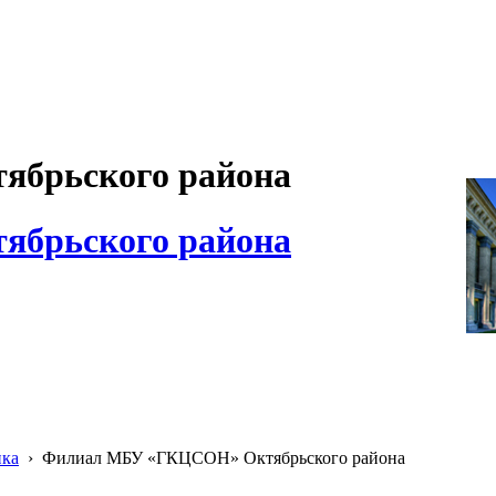
брьского района
брьского района
ика
›
Филиал МБУ «ГКЦСОН» Октябрьского района