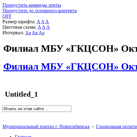
Пропустить команды ленты
Пропустить до основного контента
OFF
Размер шрифта:
A
A
A
Цветовая схема:
A
A
A
Интервал:
Aa
Aa
Aa
Филиал МБУ «ГКЦСОН» Октя
Филиал МБУ «ГКЦСОН» Октя
Untitled_1
Муниципальный портал г. Новосибирска
›
Социальная полит
Главная