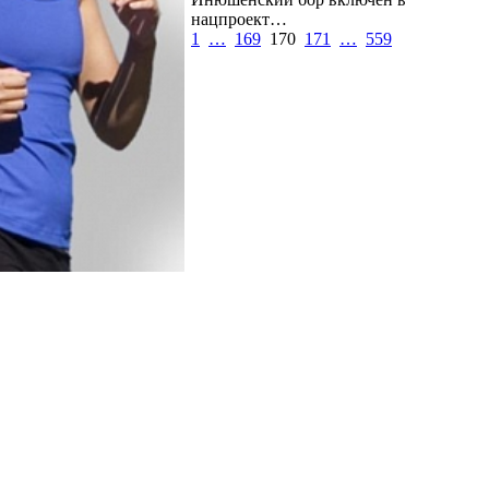
нацпроект…
1
…
169
170
171
…
559