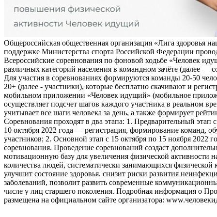
Общероссийская общественная организация «Лига здоровья на
поддержке Министерства спорта Российской Федерации прово
Всероссийские соревнования по фоновой ходьбе «Человек иду
различных категорий населения в командном зачёте (далее — с
Для участия в соревнованиях формируются команды 20-50 чело
20+ (далее - участники), которые бесплатно скачивают и регис
мобильном приложении «Человек идущий» (мобильное прило
осуществляет подсчет шагов каждого участника в реальном вре
учитывает все шаги человека за день, а также формирует рейти
Соревнования проходят в два этапа: 1. Предварительный этап с
10 октября 2022 года — регистрация, формирование команд, о
участников; 2. Основной этап с 15 октября по 15 ноября 2022 г
соревнования. Проведение соревнований создаст дополнитель
мотивационную базу для увеличения физической активности на
количества людей, систематически занимающихся физической к
улучшит состояние здоровья, снизит риски развития неинфек
заболеваний, позволит развить современные коммуникационны
числе у лиц старшего поколения. Подробная информация о Пр
размещена на официальном сайте организатора: www.человеки