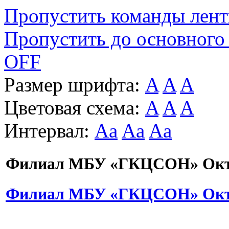
Пропустить команды лен
Пропустить до основного
OFF
Размер шрифта:
A
A
A
Цветовая схема:
A
A
A
Интервал:
Aa
Aa
Aa
Филиал МБУ «ГКЦСОН» Октя
Филиал МБУ «ГКЦСОН» Октя