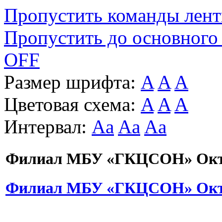
Пропустить команды лен
Пропустить до основного
OFF
Размер шрифта:
A
A
A
Цветовая схема:
A
A
A
Интервал:
Aa
Aa
Aa
Филиал МБУ «ГКЦСОН» Октя
Филиал МБУ «ГКЦСОН» Октя