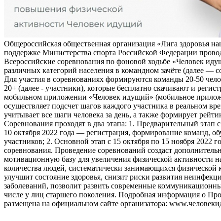
Общероссийская общественная организация «Лига здоровья на
поддержке Министерства спорта Российской Федерации прово
Всероссийские соревнования по фоновой ходьбе «Человек иду
различных категорий населения в командном зачёте (далее — с
Для участия в соревнованиях формируются команды 20-50 чело
20+ (далее - участники), которые бесплатно скачивают и регис
мобильном приложении «Человек идущий» (мобильное прило
осуществляет подсчет шагов каждого участника в реальном вре
учитывает все шаги человека за день, а также формирует рейти
Соревнования проходят в два этапа: 1. Предварительный этап с
10 октября 2022 года — регистрация, формирование команд, о
участников; 2. Основной этап с 15 октября по 15 ноября 2022 г
соревнования. Проведение соревнований создаст дополнитель
мотивационную базу для увеличения физической активности на
количества людей, систематически занимающихся физической к
улучшит состояние здоровья, снизит риски развития неинфек
заболеваний, позволит развить современные коммуникационны
числе у лиц старшего поколения. Подробная информация о Пр
размещена на официальном сайте организатора: www.человеки