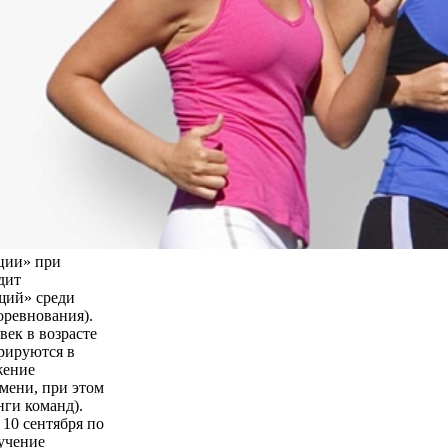
ции» при
дит
щий» среди
оревнования).
век в возрасте
трируются в
жение
мени, при этом
нги команд).
 10 сентября по
бучение