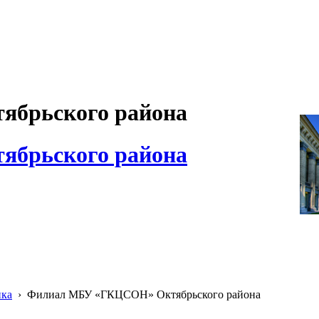
брьского района
брьского района
ика
›
Филиал МБУ «ГКЦСОН» Октябрьского района