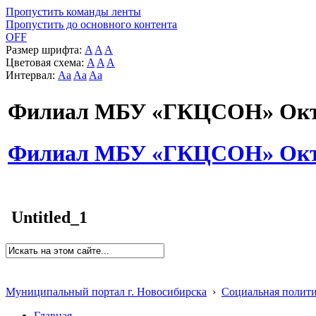
Пропустить команды ленты
Пропустить до основного контента
OFF
Размер шрифта:
A
A
A
Цветовая схема:
A
A
A
Интервал:
Aa
Aa
Aa
Филиал МБУ «ГКЦСОН» Октя
Филиал МБУ «ГКЦСОН» Октя
Untitled_1
Муниципальный портал г. Новосибирска
›
Социальная полит
Главная