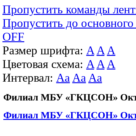
Пропустить команды лен
Пропустить до основного
OFF
Размер шрифта:
A
A
A
Цветовая схема:
A
A
A
Интервал:
Aa
Aa
Aa
Филиал МБУ «ГКЦСОН» Октя
Филиал МБУ «ГКЦСОН» Октя