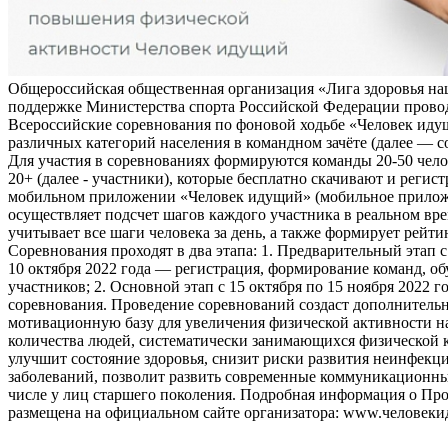
Общероссийская общественная организация «Лига здоровья на
поддержке Министерства спорта Российской Федерации прово
Всероссийские соревнования по фоновой ходьбе «Человек иду
различных категорий населения в командном зачёте (далее — с
Для участия в соревнованиях формируются команды 20-50 чело
20+ (далее - участники), которые бесплатно скачивают и регис
мобильном приложении «Человек идущий» (мобильное прило
осуществляет подсчет шагов каждого участника в реальном вре
учитывает все шаги человека за день, а также формирует рейти
Соревнования проходят в два этапа: 1. Предварительный этап с
10 октября 2022 года — регистрация, формирование команд, о
участников; 2. Основной этап с 15 октября по 15 ноября 2022 г
соревнования. Проведение соревнований создаст дополнитель
мотивационную базу для увеличения физической активности на
количества людей, систематически занимающихся физической к
улучшит состояние здоровья, снизит риски развития неинфек
заболеваний, позволит развить современные коммуникационны
числе у лиц старшего поколения. Подробная информация о Пр
размещена на официальном сайте организатора: www.человеки