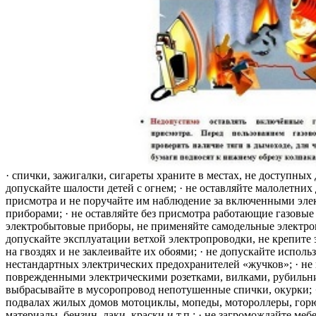
· спички, зажигалки, сигареты храните в местах, не доступных 
допускайте шалости детей с огнем; · не оставляйте малолетних 
присмотра и не поручайте им наблюдение за включенными эле
приборами; · не оставляйте без присмотра работающие газовые
электробытовые приборы, не применяйте самодельные электро
допускайте эксплуатации ветхой электропроводки, не крепите
на гвоздях и не заклеивайте их обоями; · не допускайте исполь
нестандартных электрических предохранителей «жучков»; · не 
поврежденными электрическими розетками, вилками, рубильника
выбрасывайте в мусоропровод непотушенные спички, окурки; ·
подвалах жилых домов мотоциклы, мопеды, мотороллеры, гор
материалы, бензин, лаки, краски и т.п.; · не загромождайте меб