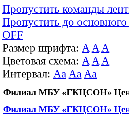
Пропустить команды лен
Пропустить до основного
OFF
Размер шрифта:
A
A
A
Цветовая схема:
A
A
A
Интервал:
Aa
Aa
Aa
Филиал МБУ «ГКЦСОН» Цент
Филиал МБУ «ГКЦСОН» Цент