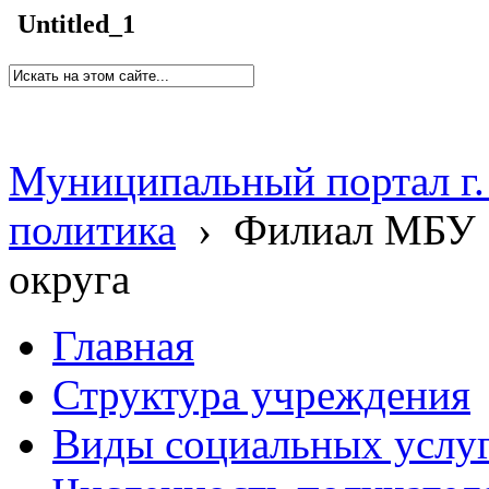
Untitled_1
Муниципальный портал г.
политика
›
Филиал МБУ 
округа
Главная
Структура учреждения
Виды социальных услу