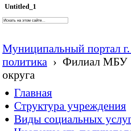
Untitled_1
Муниципальный портал г.
политика
›
Филиал МБУ 
округа
Главная
Структура учреждения
Виды социальных услу