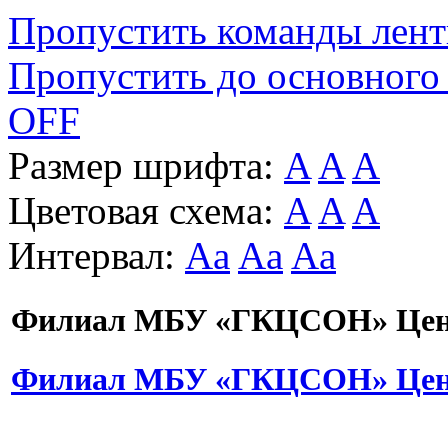
Пропустить команды лен
Пропустить до основного
OFF
Размер шрифта:
A
A
A
Цветовая схема:
A
A
A
Интервал:
Aa
Aa
Aa
Филиал МБУ «ГКЦСОН» Цент
Филиал МБУ «ГКЦСОН» Цент