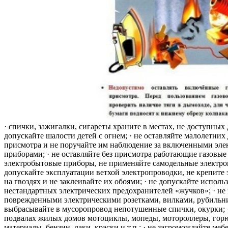
· спички, зажигалки, сигареты храните в местах, не доступных 
допускайте шалости детей с огнем; · не оставляйте малолетних 
присмотра и не поручайте им наблюдение за включенными эле
приборами; · не оставляйте без присмотра работающие газовые
электробытовые приборы, не применяйте самодельные электро
допускайте эксплуатации ветхой электропроводки, не крепите
на гвоздях и не заклеивайте их обоями; · не допускайте исполь
нестандартных электрических предохранителей «жучков»; · не 
поврежденными электрическими розетками, вилками, рубильника
выбрасывайте в мусоропровод непотушенные спички, окурки; ·
подвалах жилых домов мотоциклы, мопеды, мотороллеры, гор
материалы, бензин, лаки, краски и т.п.; · не загромождайте меб