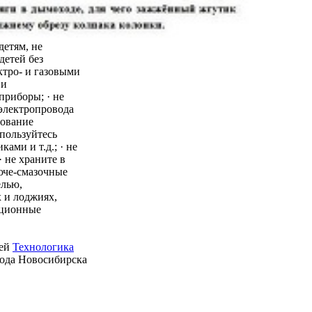
детям, не
детей без
ктро- и газовыми
 и
приборы; · не
 электропровода
зование
пользуйтесь
ми и т.д.; · не
 не храните в
юче-смазочные
елью,
 и лоджиях,
ационные
ией
Технологика
рода Новосибирска