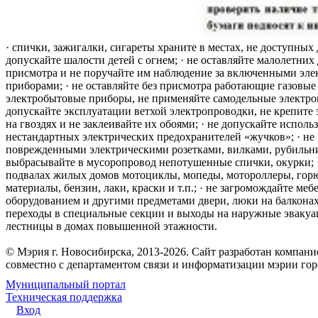
· спички, зажигалки, сигареты храните в местах, не доступных 
допускайте шалости детей с огнем; · не оставляйте малолетних 
присмотра и не поручайте им наблюдение за включенными эле
приборами; · не оставляйте без присмотра работающие газовые
электробытовые приборы, не применяйте самодельные электро
допускайте эксплуатации ветхой электропроводки, не крепите
на гвоздях и не заклеивайте их обоями; · не допускайте исполь
нестандартных электрических предохранителей «жучков»; · не 
поврежденными электрическими розетками, вилками, рубильника
выбрасывайте в мусоропровод непотушенные спички, окурки; ·
подвалах жилых домов мотоциклы, мопеды, мотороллеры, гор
материалы, бензин, лаки, краски и т.п.; · не загромождайте меб
оборудованием и другими предметами двери, люки на балконах
переходы в специальные секции и выходы на наружные эваку
лестницы в домах повышенной этажности.
© Мэрия г. Новосибирска, 2013-2026. Сайт разработан компан
совместно с департаментом связи и информатизации мэрии го
Муниципальный портал
Техническая поддержка
Вход