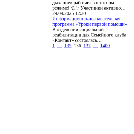
дыхание» работает в штатном
режиме! 💪✨ Участники активно…
29.09.2025 12:30
Информационно-познавательная
программа «Уроки первой помощи»
В отделении социальной
реабилитации для Семейного клуба
«Контакт» состоялась…
1
…
135
136
137
…
1400