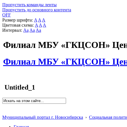
Пропустить команды ленты
Пропустить до основного контента
OFF
Размер шрифта:
A
A
A
Цветовая схема:
A
A
A
Интервал:
Aa
Aa
Aa
Филиал МБУ «ГКЦСОН» Цент
Филиал МБУ «ГКЦСОН» Цент
Untitled_1
Муниципальный портал г. Новосибирска
›
Социальная полит
Главная