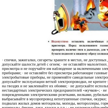
· спички, зажигалки, сигареты храните в местах, не доступных 
допускайте шалости детей с огнем; · не оставляйте малолетних 
присмотра и не поручайте им наблюдение за включенными эле
приборами; · не оставляйте без присмотра работающие газовые
электробытовые приборы, не применяйте самодельные электро
допускайте эксплуатации ветхой электропроводки, не крепите
на гвоздях и не заклеивайте их обоями; · не допускайте исполь
нестандартных электрических предохранителей «жучков»; · не 
поврежденными электрическими розетками, вилками, рубильника
выбрасывайте в мусоропровод непотушенные спички, окурки; ·
подвалах жилых домов мотоциклы, мопеды, мотороллеры, гор
материалы, бензин, лаки, краски и т.п.; · не загромождайте меб