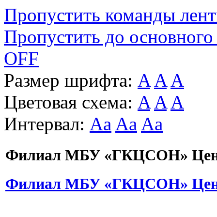
Пропустить команды лен
Пропустить до основного
OFF
Размер шрифта:
A
A
A
Цветовая схема:
A
A
A
Интервал:
Aa
Aa
Aa
Филиал МБУ «ГКЦСОН» Цент
Филиал МБУ «ГКЦСОН» Цент