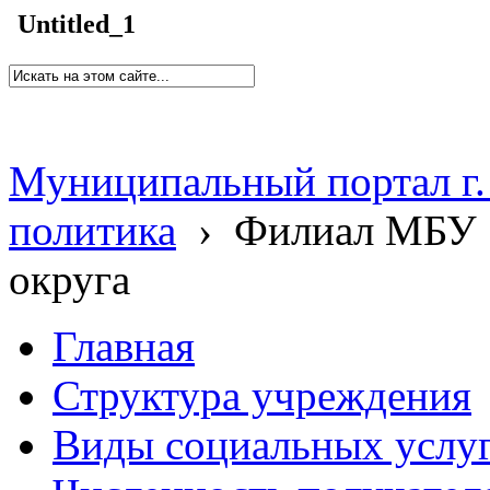
Untitled_1
Муниципальный портал г.
политика
›
Филиал МБУ 
округа
Главная
Структура учреждения
Виды социальных услу