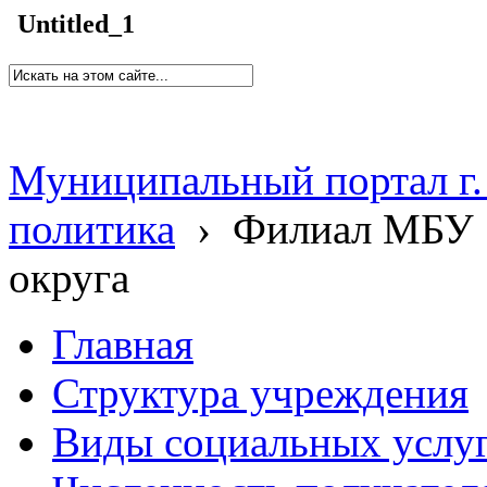
Untitled_1
Муниципальный портал г.
политика
›
Филиал МБУ 
округа
Главная
Структура учреждения
Виды социальных услу