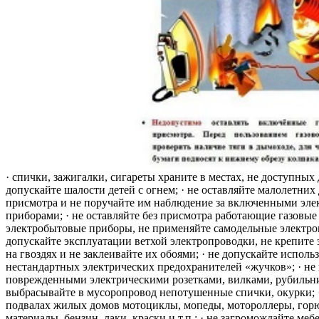
· спички, зажигалки, сигареты храните в местах, не доступных 
допускайте шалости детей с огнем; · не оставляйте малолетних 
присмотра и не поручайте им наблюдение за включенными эле
приборами; · не оставляйте без присмотра работающие газовые
электробытовые приборы, не применяйте самодельные электро
допускайте эксплуатации ветхой электропроводки, не крепите
на гвоздях и не заклеивайте их обоями; · не допускайте исполь
нестандартных электрических предохранителей «жучков»; · не 
поврежденными электрическими розетками, вилками, рубильника
выбрасывайте в мусоропровод непотушенные спички, окурки; ·
подвалах жилых домов мотоциклы, мопеды, мотороллеры, гор
материалы, бензин, лаки, краски и т.п.; · не загромождайте меб