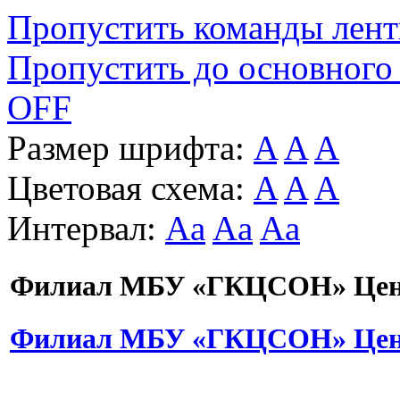
Пропустить команды лен
Пропустить до основного
OFF
Размер шрифта:
A
A
A
Цветовая схема:
A
A
A
Интервал:
Aa
Aa
Aa
Филиал МБУ «ГКЦСОН» Цент
Филиал МБУ «ГКЦСОН» Цент