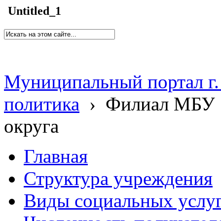
Untitled_1
Муниципальный портал г.
политика
›
Филиал МБУ 
округа
Главная
Структура учреждения
Виды социальных услу