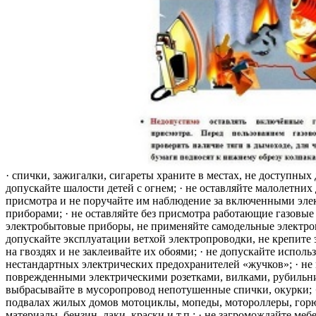
· спички, зажигалки, сигареты храните в местах, не доступных 
допускайте шалости детей с огнем; · не оставляйте малолетних 
присмотра и не поручайте им наблюдение за включенными эле
приборами; · не оставляйте без присмотра работающие газовые
электробытовые приборы, не применяйте самодельные электро
допускайте эксплуатации ветхой электропроводки, не крепите
на гвоздях и не заклеивайте их обоями; · не допускайте исполь
нестандартных электрических предохранителей «жучков»; · не 
поврежденными электрическими розетками, вилками, рубильника
выбрасывайте в мусоропровод непотушенные спички, окурки; ·
подвалах жилых домов мотоциклы, мопеды, мотороллеры, гор
материалы, бензин, лаки, краски и т.п.; · не загромождайте меб