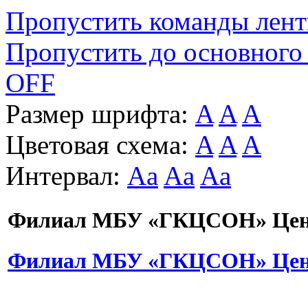
Пропустить команды лен
Пропустить до основного
OFF
Размер шрифта:
A
A
A
Цветовая схема:
A
A
A
Интервал:
Aa
Aa
Aa
Филиал МБУ «ГКЦСОН» Цент
Филиал МБУ «ГКЦСОН» Цент