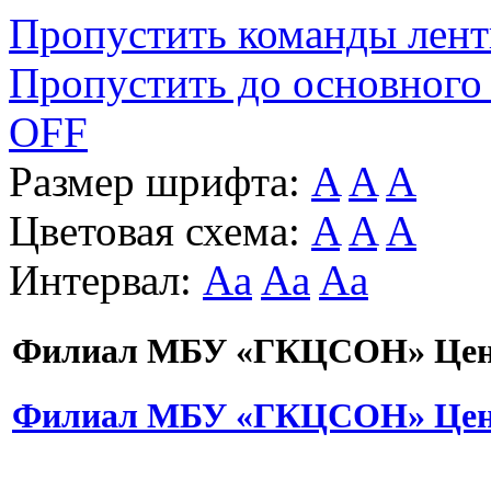
Пропустить команды лен
Пропустить до основного
OFF
Размер шрифта:
A
A
A
Цветовая схема:
A
A
A
Интервал:
Aa
Aa
Aa
Филиал МБУ «ГКЦСОН» Цент
Филиал МБУ «ГКЦСОН» Цент