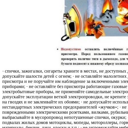
· спички, зажигалки, сигареты храните в местах, не доступных 
допускайте шалости детей с огнем; · не оставляйте малолетних 
присмотра и не поручайте им наблюдение за включенными эле
приборами; · не оставляйте без присмотра работающие газовые
электробытовые приборы, не применяйте самодельные электро
допускайте эксплуатации ветхой электропроводки, не крепите
на гвоздях и не заклеивайте их обоями; · не допускайте исполь
нестандартных электрических предохранителей «жучков»; · не 
поврежденными электрическими розетками, вилками, рубильника
выбрасывайте в мусоропровод непотушенные спички, окурки; ·
подвалах жилых домов мотоциклы, мопеды, мотороллеры, гор
материалы, бензин, лаки, краски и т.п.; · не загромождайте меб