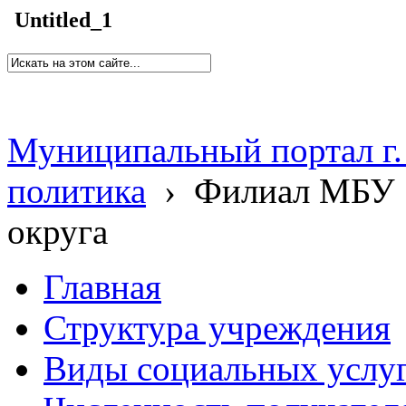
Untitled_1
Муниципальный портал г.
политика
›
Филиал МБУ 
округа
Главная
Структура учреждения
Виды социальных услу