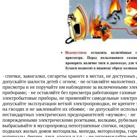
· спички, зажигалки, сигареты храните в местах, не доступных 
допускайте шалости детей с огнем; · не оставляйте малолетних 
присмотра и не поручайте им наблюдение за включенными эле
приборами; · не оставляйте без присмотра работающие газовые
электробытовые приборы, не применяйте самодельные электро
допускайте эксплуатации ветхой электропроводки, не крепите
на гвоздях и не заклеивайте их обоями; · не допускайте исполь
нестандартных электрических предохранителей «жучков»; · не 
поврежденными электрическими розетками, вилками, рубильника
выбрасывайте в мусоропровод непотушенные спички, окурки; ·
подвалах жилых домов мотоциклы, мопеды, мотороллеры, гор
материалы, бензин, лаки, краски и т.п.; · не загромождайте меб