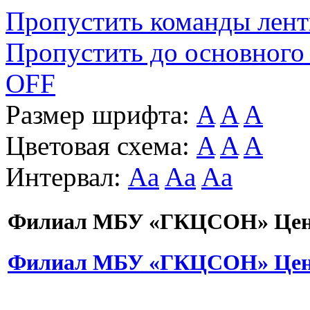
Пропустить команды лен
Пропустить до основного
OFF
Размер шрифта:
A
A
A
Цветовая схема:
A
A
A
Интервал:
Aa
Aa
Aa
Филиал МБУ «ГКЦСОН» Цент
Филиал МБУ «ГКЦСОН» Цент