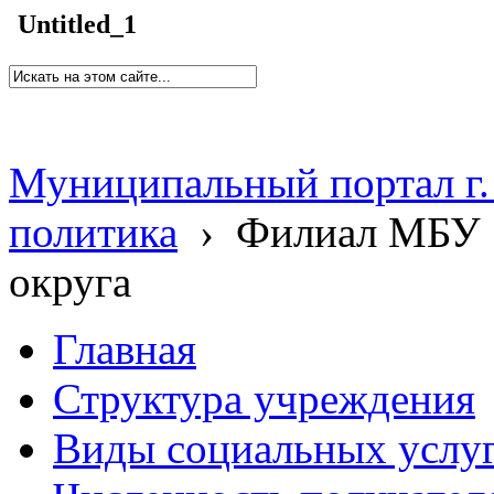
Untitled_1
Муниципальный портал г.
политика
›
Филиал МБУ 
округа
Главная
Структура учреждения
Виды социальных услу