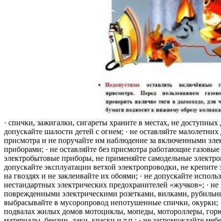
· спички, зажигалки, сигареты храните в местах, не доступных 
допускайте шалости детей с огнем; · не оставляйте малолетних 
присмотра и не поручайте им наблюдение за включенными эле
приборами; · не оставляйте без присмотра работающие газовые
электробытовые приборы, не применяйте самодельные электро
допускайте эксплуатации ветхой электропроводки, не крепите
на гвоздях и не заклеивайте их обоями; · не допускайте исполь
нестандартных электрических предохранителей «жучков»; · не 
поврежденными электрическими розетками, вилками, рубильника
выбрасывайте в мусоропровод непотушенные спички, окурки; ·
подвалах жилых домов мотоциклы, мопеды, мотороллеры, гор
материалы, бензин, лаки, краски и т.п.; · не загромождайте меб