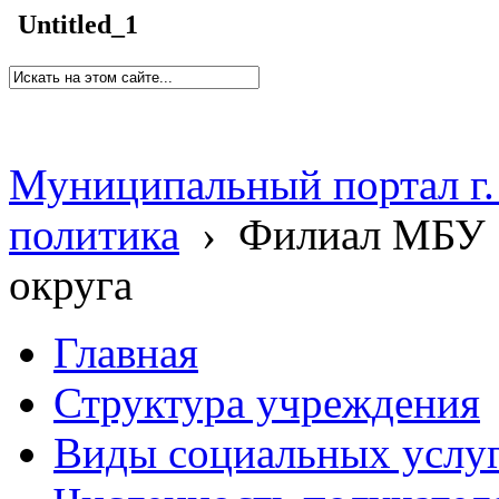
Untitled_1
Муниципальный портал г.
политика
›
Филиал МБУ 
округа
Главная
Структура учреждения
Виды социальных услу