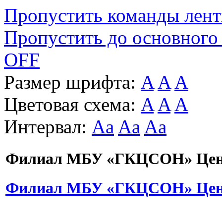
Пропустить команды лен
Пропустить до основного
OFF
Размер шрифта:
A
A
A
Цветовая схема:
A
A
A
Интервал:
Aa
Aa
Aa
Филиал МБУ «ГКЦСОН» Цент
Филиал МБУ «ГКЦСОН» Цент