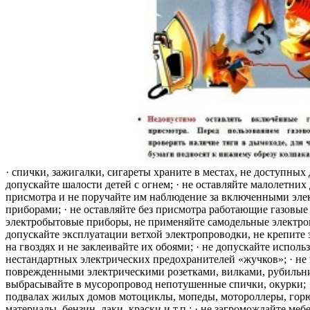
· спички, зажигалки, сигареты храните в местах, не доступных 
допускайте шалости детей с огнем; · не оставляйте малолетних 
присмотра и не поручайте им наблюдение за включенными эле
приборами; · не оставляйте без присмотра работающие газовые
электробытовые приборы, не применяйте самодельные электро
допускайте эксплуатации ветхой электропроводки, не крепите
на гвоздях и не заклеивайте их обоями; · не допускайте исполь
нестандартных электрических предохранителей «жучков»; · не 
поврежденными электрическими розетками, вилками, рубильника
выбрасывайте в мусоропровод непотушенные спички, окурки; ·
подвалах жилых домов мотоциклы, мопеды, мотороллеры, гор
материалы, бензин, лаки, краски и т.п.; · не загромождайте меб