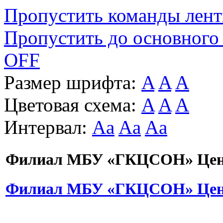
Пропустить команды лен
Пропустить до основного
OFF
Размер шрифта:
A
A
A
Цветовая схема:
A
A
A
Интервал:
Aa
Aa
Aa
Филиал МБУ «ГКЦСОН» Цент
Филиал МБУ «ГКЦСОН» Цент