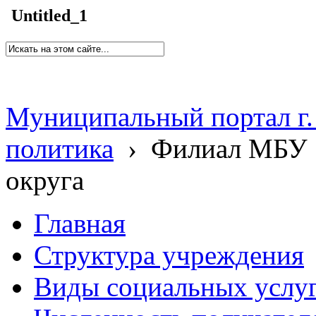
Untitled_1
Муниципальный портал г.
политика
›
Филиал МБУ 
округа
Главная
Структура учреждения
Виды социальных услу