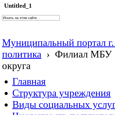
Untitled_1
Муниципальный портал г.
политика
›
Филиал МБУ 
округа
Главная
Структура учреждения
Виды социальных услу