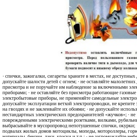
· спички, зажигалки, сигареты храните в местах, не доступных 
допускайте шалости детей с огнем; · не оставляйте малолетних 
присмотра и не поручайте им наблюдение за включенными эле
приборами; · не оставляйте без присмотра работающие газовые
электробытовые приборы, не применяйте самодельные электро
допускайте эксплуатации ветхой электропроводки, не крепите
на гвоздях и не заклеивайте их обоями; · не допускайте исполь
нестандартных электрических предохранителей «жучков»; · не 
поврежденными электрическими розетками, вилками, рубильника
выбрасывайте в мусоропровод непотушенные спички, окурки; ·
подвалах жилых домов мотоциклы, мопеды, мотороллеры, гор
материалы, бензин, лаки, краски и т.п.; · не загромождайте меб