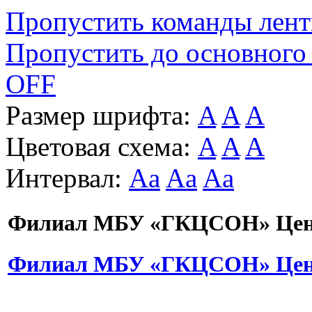
Пропустить команды лен
Пропустить до основного
OFF
Размер шрифта:
A
A
A
Цветовая схема:
A
A
A
Интервал:
Aa
Aa
Aa
Филиал МБУ «ГКЦСОН» Цент
Филиал МБУ «ГКЦСОН» Цент