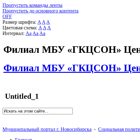
Пропустить команды ленты
Пропустить до основного контента
OFF
Размер шрифта:
A
A
A
Цветовая схема:
A
A
A
Интервал:
Aa
Aa
Aa
Филиал МБУ «ГКЦСОН» Цент
Филиал МБУ «ГКЦСОН» Цент
Untitled_1
Муниципальный портал г. Новосибирска
›
Социальная полит
Главная