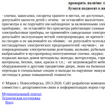
· спички, зажигалки, сигареты храните в местах, не доступных 
допускайте шалости детей с огнем; · не оставляйте малолетних 
присмотра и не поручайте им наблюдение за включенными эле
приборами; · не оставляйте без присмотра работающие газовые
электробытовые приборы, не применяйте самодельные электро
допускайте эксплуатации ветхой электропроводки, не крепите
на гвоздях и не заклеивайте их обоями; · не допускайте исполь
нестандартных электрических предохранителей «жучков»; · не 
поврежденными электрическими розетками, вилками, рубильника
выбрасывайте в мусоропровод непотушенные спички, окурки; ·
подвалах жилых домов мотоциклы, мопеды, мотороллеры, гор
материалы, бензин, лаки, краски и т.п.; · не загромождайте меб
оборудованием и другими предметами двери, люки на балконах
переходы в специальные секции и выходы на наружные эваку
лестницы в домах повышенной этажности.
© Мэрия г. Новосибирска, 2013-2026. Сайт разработан компан
совместно с департаментом связи и информатизации мэрии го
Муниципальный портал
Техническая поддержка
Вход