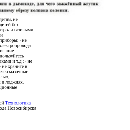
детям, не
детей без
ктро- и газовыми
 и
приборы; · не
 электропровода
зование
пользуйтесь
ми и т.д.; · не
 не храните в
юче-смазочные
елью,
 и лоджиях,
ационные
ией
Технологика
рода Новосибирска