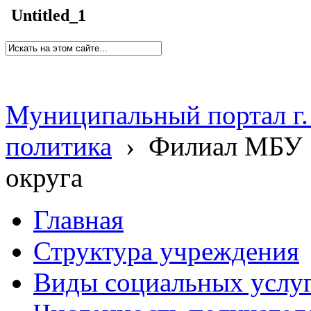
Untitled_1
Муниципальный портал г.
политика
›
Филиал МБУ 
округа
Главная
Структура учреждения
Виды социальных услу