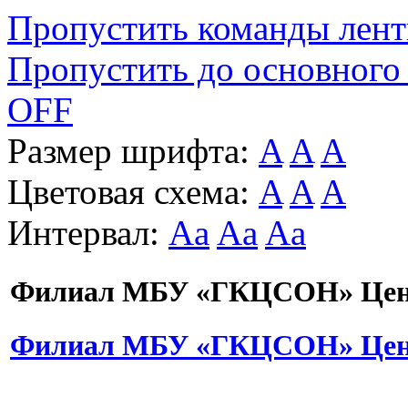
Пропустить команды лен
Пропустить до основного
OFF
Размер шрифта:
A
A
A
Цветовая схема:
A
A
A
Интервал:
Aa
Aa
Aa
Филиал МБУ «ГКЦСОН» Цент
Филиал МБУ «ГКЦСОН» Цент