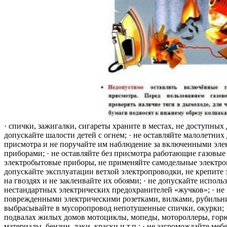
· спички, зажигалки, сигареты храните в местах, не доступных 
допускайте шалости детей с огнем; · не оставляйте малолетних 
присмотра и не поручайте им наблюдение за включенными эле
приборами; · не оставляйте без присмотра работающие газовые
электробытовые приборы, не применяйте самодельные электро
допускайте эксплуатации ветхой электропроводки, не крепите
на гвоздях и не заклеивайте их обоями; · не допускайте исполь
нестандартных электрических предохранителей «жучков»; · не 
поврежденными электрическими розетками, вилками, рубильника
выбрасывайте в мусоропровод непотушенные спички, окурки; ·
подвалах жилых домов мотоциклы, мопеды, мотороллеры, гор
материалы, бензин, лаки, краски и т.п.; · не загромождайте меб