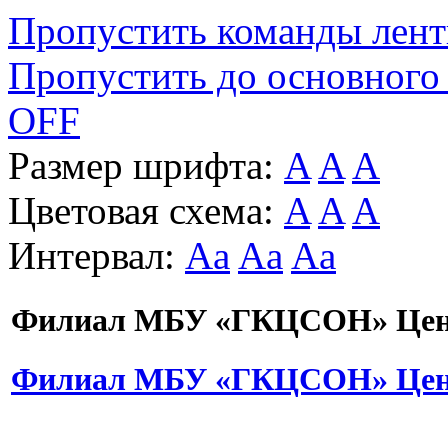
Пропустить команды лен
Пропустить до основного
OFF
Размер шрифта:
A
A
A
Цветовая схема:
A
A
A
Интервал:
Aa
Aa
Aa
Филиал МБУ «ГКЦСОН» Цент
Филиал МБУ «ГКЦСОН» Цент