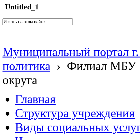
Untitled_1
Муниципальный портал г.
политика
›
Филиал МБУ 
округа
Главная
Структура учреждения
Виды социальных услу