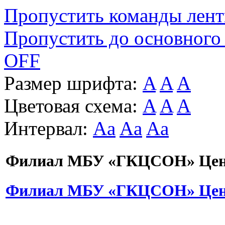
Пропустить команды лен
Пропустить до основного
OFF
Размер шрифта:
A
A
A
Цветовая схема:
A
A
A
Интервал:
Aa
Aa
Aa
Филиал МБУ «ГКЦСОН» Цент
Филиал МБУ «ГКЦСОН» Цент