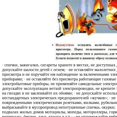
· спички, зажигалки, сигареты храните в местах, не доступных 
допускайте шалости детей с огнем; · не оставляйте малолетних 
присмотра и не поручайте им наблюдение за включенными эле
приборами; · не оставляйте без присмотра работающие газовые
электробытовые приборы, не применяйте самодельные электро
допускайте эксплуатации ветхой электропроводки, не крепите
на гвоздях и не заклеивайте их обоями; · не допускайте исполь
нестандартных электрических предохранителей «жучков»; · не 
поврежденными электрическими розетками, вилками, рубильника
выбрасывайте в мусоропровод непотушенные спички, окурки; ·
подвалах жилых домов мотоциклы, мопеды, мотороллеры, гор
материалы, бензин, лаки, краски и т.п.; · не загромождайте меб