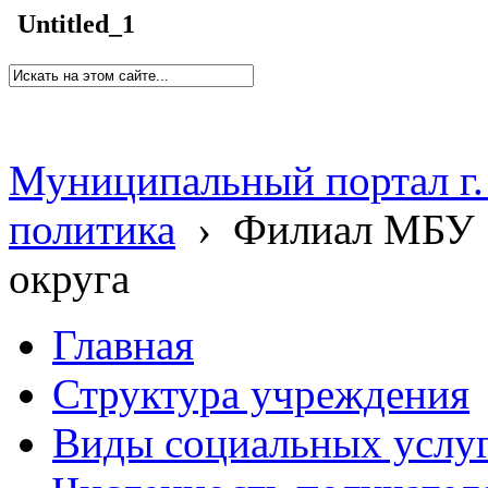
Untitled_1
Муниципальный портал г.
политика
›
Филиал МБУ 
округа
Главная
Структура учреждения
Виды социальных услу