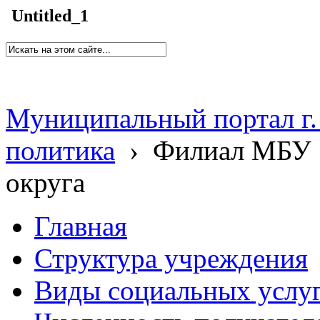
Untitled_1
Муниципальный портал г.
политика
›
Филиал МБУ 
округа
Главная
Структура учреждения
Виды социальных услу