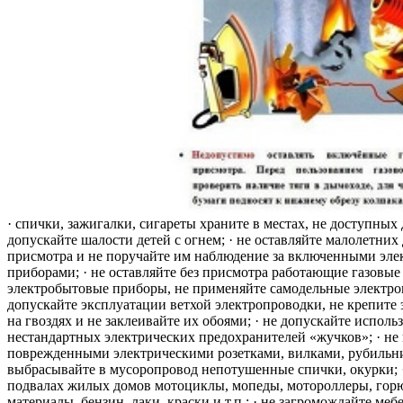
· спички, зажигалки, сигареты храните в местах, не доступных 
допускайте шалости детей с огнем; · не оставляйте малолетних 
присмотра и не поручайте им наблюдение за включенными эле
приборами; · не оставляйте без присмотра работающие газовые
электробытовые приборы, не применяйте самодельные электро
допускайте эксплуатации ветхой электропроводки, не крепите
на гвоздях и не заклеивайте их обоями; · не допускайте исполь
нестандартных электрических предохранителей «жучков»; · не 
поврежденными электрическими розетками, вилками, рубильника
выбрасывайте в мусоропровод непотушенные спички, окурки; ·
подвалах жилых домов мотоциклы, мопеды, мотороллеры, гор
материалы, бензин, лаки, краски и т.п.; · не загромождайте меб