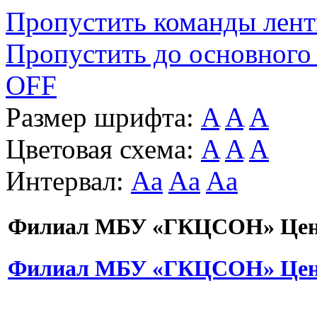
Пропустить команды лен
Пропустить до основного
OFF
Размер шрифта:
A
A
A
Цветовая схема:
A
A
A
Интервал:
Aa
Aa
Aa
Филиал МБУ «ГКЦСОН» Цент
Филиал МБУ «ГКЦСОН» Цент