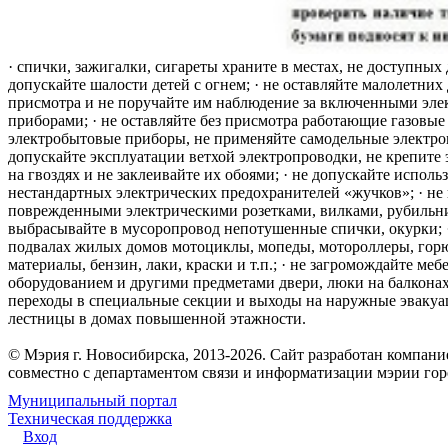
· спички, зажигалки, сигареты храните в местах, не доступных 
допускайте шалости детей с огнем; · не оставляйте малолетних 
присмотра и не поручайте им наблюдение за включенными эле
приборами; · не оставляйте без присмотра работающие газовые
электробытовые приборы, не применяйте самодельные электро
допускайте эксплуатации ветхой электропроводки, не крепите
на гвоздях и не заклеивайте их обоями; · не допускайте исполь
нестандартных электрических предохранителей «жучков»; · не 
поврежденными электрическими розетками, вилками, рубильника
выбрасывайте в мусоропровод непотушенные спички, окурки; ·
подвалах жилых домов мотоциклы, мопеды, мотороллеры, гор
материалы, бензин, лаки, краски и т.п.; · не загромождайте меб
оборудованием и другими предметами двери, люки на балконах
переходы в специальные секции и выходы на наружные эваку
лестницы в домах повышенной этажности.
© Мэрия г. Новосибирска, 2013-2026. Сайт разработан компан
совместно с департаментом связи и информатизации мэрии го
Муниципальный портал
Техническая поддержка
Вход