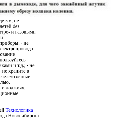
детям, не
детей без
ктро- и газовыми
 и
приборы; · не
 электропровода
зование
пользуйтесь
ми и т.д.; · не
 не храните в
юче-смазочные
елью,
 и лоджиях,
ационные
ией
Технологика
рода Новосибирска