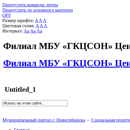
Пропустить команды ленты
Пропустить до основного контента
OFF
Размер шрифта:
A
A
A
Цветовая схема:
A
A
A
Интервал:
Aa
Aa
Aa
Филиал МБУ «ГКЦСОН» Цент
Филиал МБУ «ГКЦСОН» Цент
Untitled_1
Муниципальный портал г. Новосибирска
›
Социальная полит
Главная