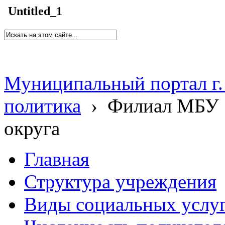
Untitled_1
Муниципальный портал г.
политика
›
Филиал МБУ 
округа
Главная
Структура учреждения
Виды социальных услу