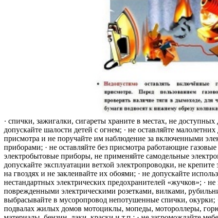
· спички, зажигалки, сигареты храните в местах, не доступных 
допускайте шалости детей с огнем; · не оставляйте малолетних 
присмотра и не поручайте им наблюдение за включенными эле
приборами; · не оставляйте без присмотра работающие газовые
электробытовые приборы, не применяйте самодельные электро
допускайте эксплуатации ветхой электропроводки, не крепите
на гвоздях и не заклеивайте их обоями; · не допускайте исполь
нестандартных электрических предохранителей «жучков»; · не 
поврежденными электрическими розетками, вилками, рубильника
выбрасывайте в мусоропровод непотушенные спички, окурки; ·
подвалах жилых домов мотоциклы, мопеды, мотороллеры, гор
материалы, бензин, лаки, краски и т.п.; · не загромождайте меб