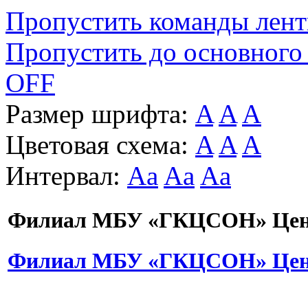
Пропустить команды лен
Пропустить до основного
OFF
Размер шрифта:
A
A
A
Цветовая схема:
A
A
A
Интервал:
Aa
Aa
Aa
Филиал МБУ «ГКЦСОН» Цент
Филиал МБУ «ГКЦСОН» Цент